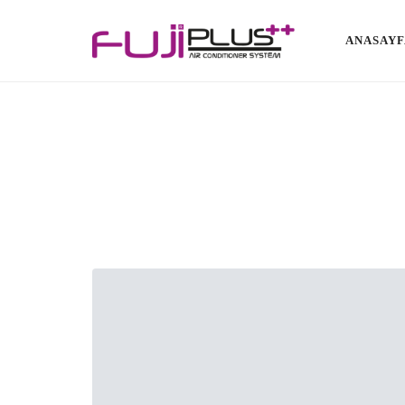
FujiPlus
ANASAYF
Dünyanın Serin Yüzü