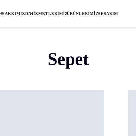
A
HAKKIMIZDA
HIZMETLERIMIZ
ÜRÜNLERIMIZ
HESABIM
Sepet