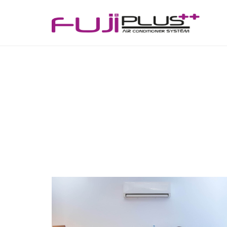
FujiPlus
Dünyanın Serin Yüzü